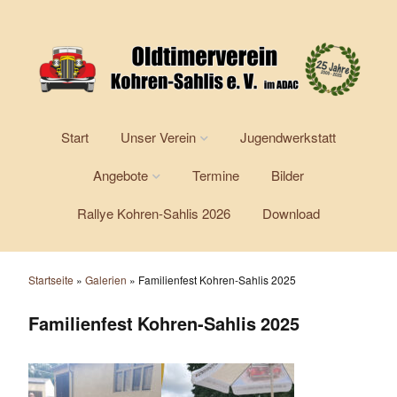
Start
Unser Verein
Jugendwerkstatt
Angebote
Termine
Bilder
Über uns
Rallye Kohren-Sahlis 2026
Download
Kraftfahrerschulung
Vorstand
Arbeitsgemeinschaft
25. Jubiläum
Altdeutsche Schriften
Startseite
»
Galerien
»
Familienfest Kohren-Sahlis 2025
Vereinsgeschichte
Stammtisch und Co.
Familienfest Kohren-Sahlis 2025
Vereinsgebäude
Skattreffen